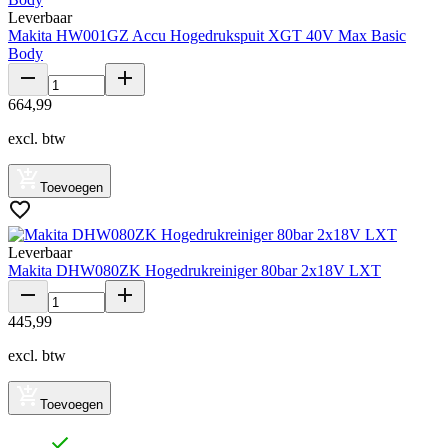
Leverbaar
Makita HW001GZ Accu Hogedrukspuit XGT 40V Max Basic
Body
664
,
99
excl. btw
Toevoegen
Leverbaar
Makita DHW080ZK Hogedrukreiniger 80bar 2x18V LXT
445
,
99
excl. btw
Toevoegen