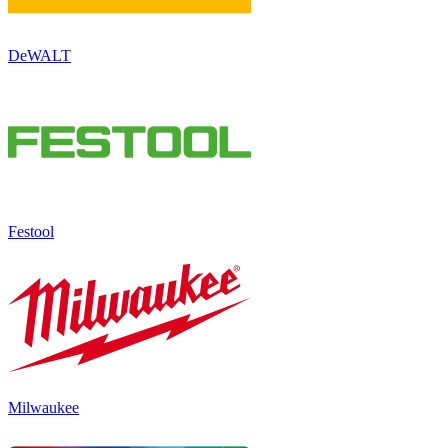
DeWALT
Festool
Milwaukee