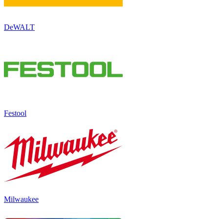
DeWALT
Festool
Milwaukee