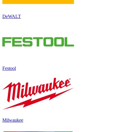
DeWALT
Festool
Milwaukee