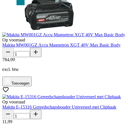
Op voorraad
Makita MW001GZ Accu Magnetron XGT 40V Max Basic Body
784
,
99
excl. btw
Toevoegen
Op voorraad
Makita E-15316 Gereedschapshouder Universeel met Cliphaak
11
,
99