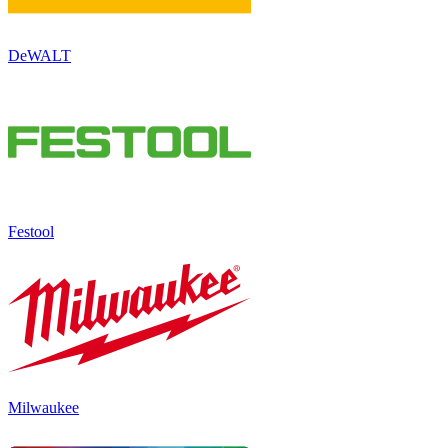
DeWALT
Festool
Milwaukee