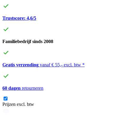
Trustscore: 4,6/5
Familiebedrijf sinds 2008
Gratis verzending
vanaf € 55,- excl. btw *
60 dagen
retourneren
Prijzen excl. btw