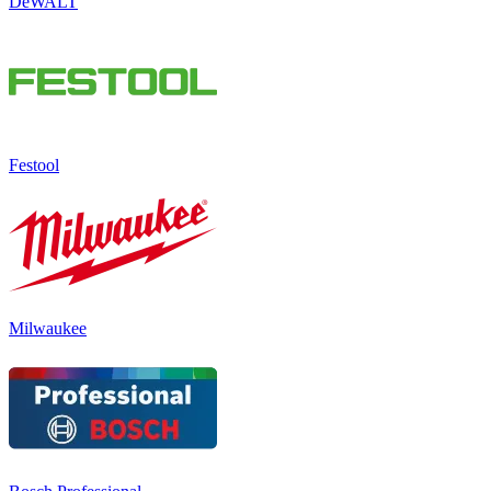
DeWALT
Festool
Milwaukee