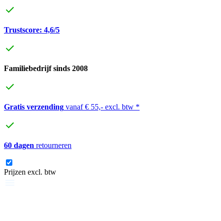
Trustscore: 4,6/5
Familiebedrijf sinds 2008
Gratis verzending
vanaf € 55,- excl. btw *
60 dagen
retourneren
Prijzen excl. btw