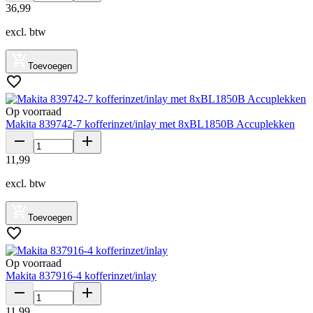
36
,
99
excl. btw
Toevoegen
Op voorraad
Makita 839742-7 kofferinzet/inlay met 8xBL1850B Accuplekken
11
,
99
excl. btw
Toevoegen
Op voorraad
Makita 837916-4 kofferinzet/inlay
11
,
99