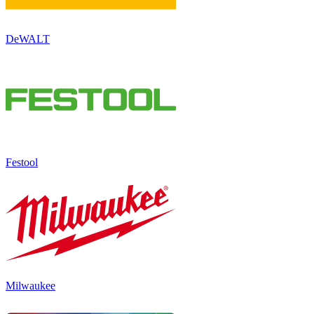
DeWALT
Festool
Milwaukee