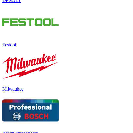
DeWALT
Festool
Milwaukee