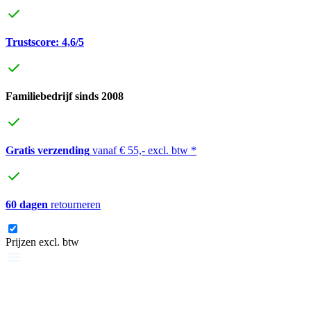
Trustscore: 4,6/5
Familiebedrijf sinds 2008
Gratis verzending
vanaf € 55,- excl. btw *
60 dagen
retourneren
Prijzen excl. btw