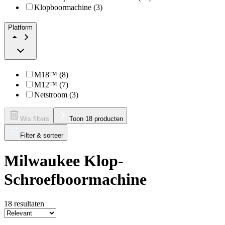
Klopboormachine (3)
Platform
M18™ (8)
M12™ (7)
Netstroom (3)
Wis filters
Toon 18 producten
Filter & sorteer
Milwaukee Klop-
Schroefboormachine
18
resultaten