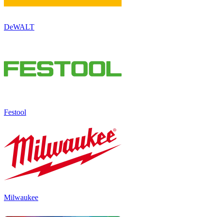
DeWALT
Festool
Milwaukee