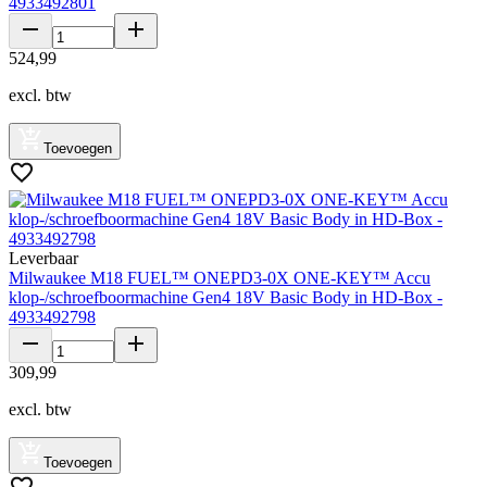
4933492801
524
,
99
excl. btw
Toevoegen
Leverbaar
Milwaukee M18 FUEL™ ONEPD3-0X ONE-KEY™ Accu
klop-/schroefboormachine Gen4 18V Basic Body in HD-Box -
4933492798
309
,
99
excl. btw
Toevoegen