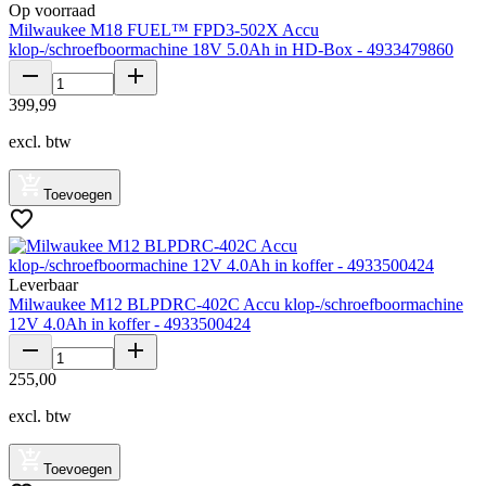
Op voorraad
Milwaukee M18 FUEL™ FPD3-502X Accu
klop-/schroefboormachine 18V 5.0Ah in HD-Box - 4933479860
399
,
99
excl. btw
Toevoegen
Leverbaar
Milwaukee M12 BLPDRC-402C Accu klop-/schroefboormachine
12V 4.0Ah in koffer - 4933500424
255
,
00
excl. btw
Toevoegen