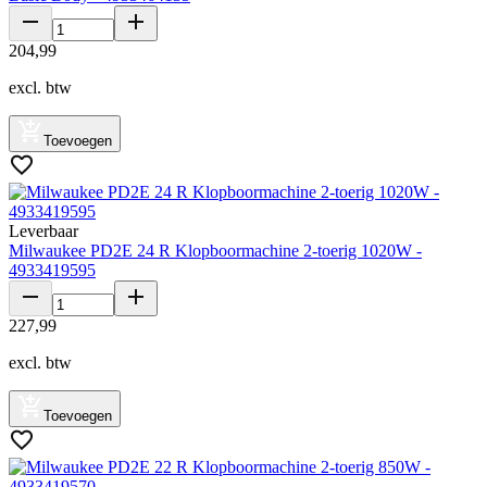
204
,
99
excl. btw
Toevoegen
Leverbaar
Milwaukee PD2E 24 R Klopboormachine 2-toerig 1020W -
4933419595
227
,
99
excl. btw
Toevoegen