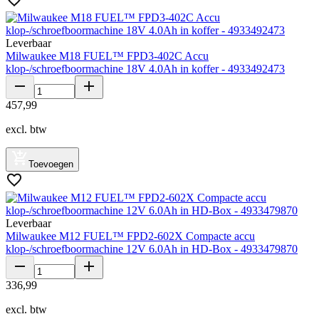
Leverbaar
Milwaukee M18 FUEL™ FPD3-402C Accu
klop-/schroefboormachine 18V 4.0Ah in koffer - 4933492473
457
,
99
excl. btw
Toevoegen
Leverbaar
Milwaukee M12 FUEL™ FPD2-602X Compacte accu
klop-/schroefboormachine 12V 6.0Ah in HD-Box - 4933479870
336
,
99
excl. btw