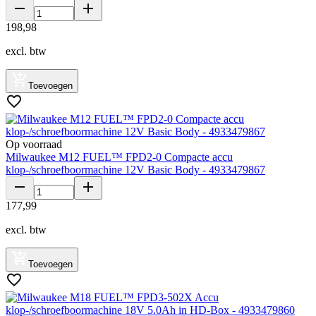
198
,
98
excl. btw
Toevoegen
Op voorraad
Milwaukee M12 FUEL™ FPD2-0 Compacte accu
klop-/schroefboormachine 12V Basic Body - 4933479867
177
,
99
excl. btw
Toevoegen