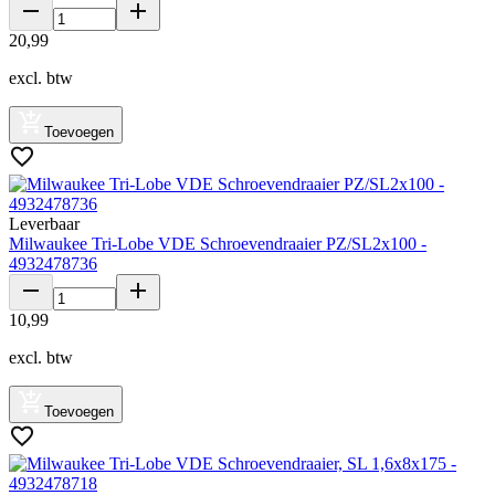
20
,
99
excl. btw
Toevoegen
Leverbaar
Milwaukee Tri-Lobe VDE Schroevendraaier PZ/SL2x100 -
4932478736
10
,
99
excl. btw
Toevoegen