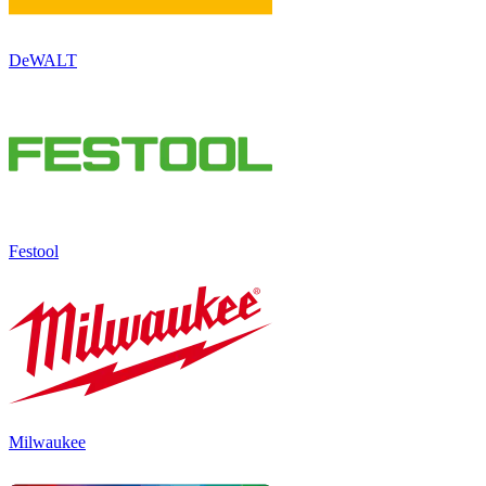
DeWALT
Festool
Milwaukee