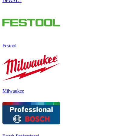
DeWALT
Festool
Milwaukee