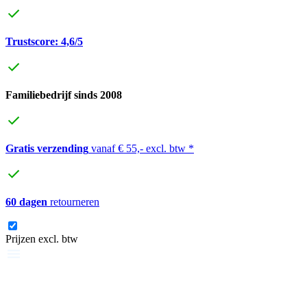
Trustscore: 4,6/5
Familiebedrijf sinds 2008
Gratis verzending
vanaf € 55,- excl. btw *
60 dagen
retourneren
Prijzen excl. btw