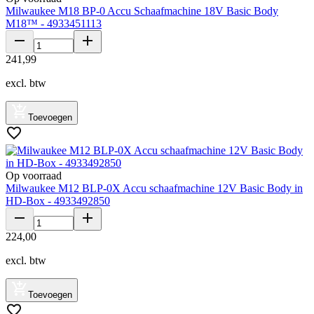
Milwaukee M18 BP-0 Accu Schaafmachine 18V Basic Body
M18™ - 4933451113
241
,
99
excl. btw
Toevoegen
Op voorraad
Milwaukee M12 BLP-0X Accu schaafmachine 12V Basic Body in
HD-Box - 4933492850
224
,
00
excl. btw
Toevoegen