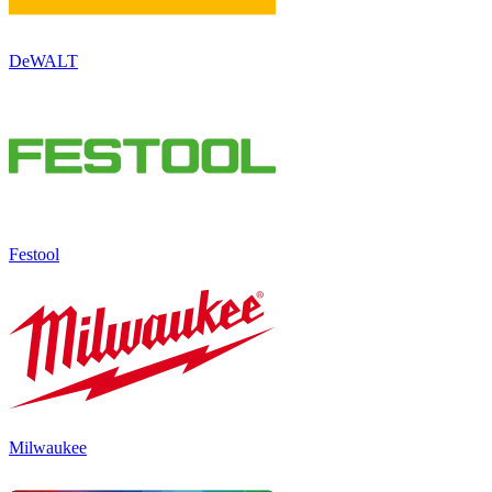
DeWALT
Festool
Milwaukee