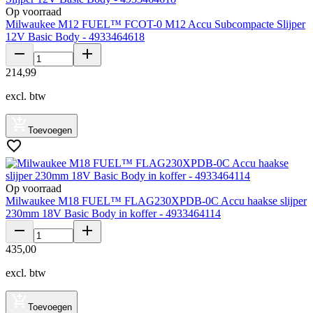
Op voorraad
Milwaukee M12 FUEL™ FCOT-0 M12 Accu Subcompacte Slijper
12V Basic Body - 4933464618
214
,
99
excl. btw
Toevoegen
Op voorraad
Milwaukee M18 FUEL™ FLAG230XPDB-0C Accu haakse slijper
230mm 18V Basic Body in koffer - 4933464114
435
,
00
excl. btw
Toevoegen