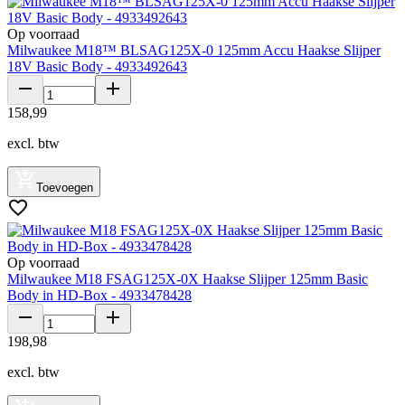
Op voorraad
Milwaukee M18™ BLSAG125X-0 125mm Accu Haakse Slijper
18V Basic Body - 4933492643
158
,
99
excl. btw
Toevoegen
Op voorraad
Milwaukee M18 FSAG125X-0X Haakse Slijper 125mm Basic
Body in HD-Box - 4933478428
198
,
98
excl. btw