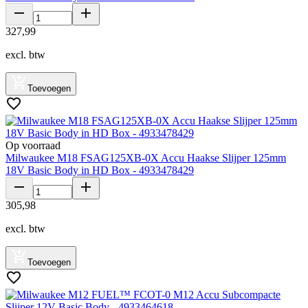
327
,
99
excl. btw
Toevoegen
Op voorraad
Milwaukee M18 FSAG125XB-0X Accu Haakse Slijper 125mm
18V Basic Body in HD Box - 4933478429
305
,
98
excl. btw
Toevoegen