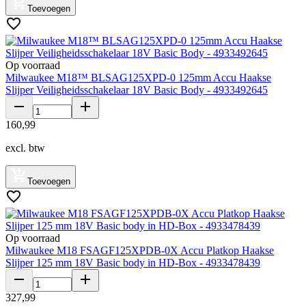
Toevoegen
Op voorraad
Milwaukee M18™ BLSAG125XPD-0 125mm Accu Haakse
Slijper Veiligheidsschakelaar 18V Basic Body - 4933492645
160
,
99
excl. btw
Toevoegen
Op voorraad
Milwaukee M18 FSAGF125XPDB-0X Accu Platkop Haakse
Slijper 125 mm 18V Basic body in HD-Box - 4933478439
327
,
99