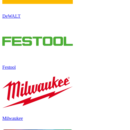
DeWALT
Festool
Milwaukee