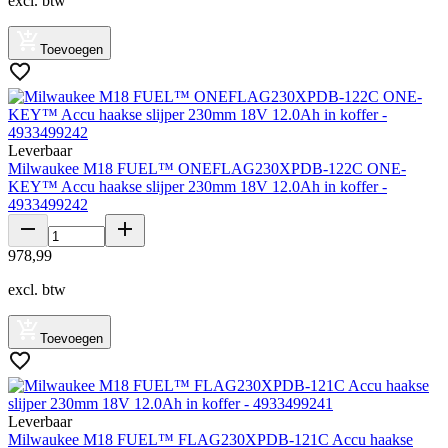
excl. btw
Toevoegen
Leverbaar
Milwaukee M18 FUEL™ ONEFLAG230XPDB-122C ONE-
KEY™ Accu haakse slijper 230mm 18V 12.0Ah in koffer -
4933499242
978
,
99
excl. btw
Toevoegen
Leverbaar
Milwaukee M18 FUEL™ FLAG230XPDB-121C Accu haakse