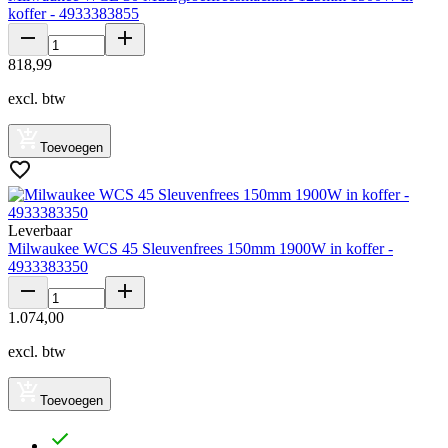
koffer - 4933383855
818
,
99
excl. btw
Toevoegen
Leverbaar
Milwaukee WCS 45 Sleuvenfrees 150mm 1900W in koffer -
4933383350
1
.
074
,
00
excl. btw
Toevoegen