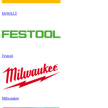
DeWALT
Festool
Milwaukee