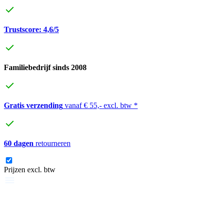
Trustscore: 4,6/5
Familiebedrijf sinds 2008
Gratis verzending
vanaf € 55,- excl. btw *
60 dagen
retourneren
Prijzen excl. btw