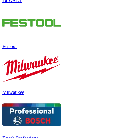
DeWALT
Festool
Milwaukee