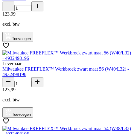
123
,
99
excl. btw
Toevoegen
Leverbaar
Milwaukee FREEFLEX™ Werkbroek zwart maat 56 (W40/L32) -
4932498196
123
,
99
excl. btw
Toevoegen