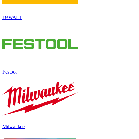
DeWALT
Festool
Milwaukee