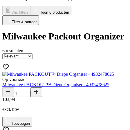
Wis filters
Toon 6 producten
Filter & sorteer
Milwaukee Packout Organizer
6
resultaten
Op voorraad
Milwaukee PACKOUT™ Diepe Organiser - 4932478625
103
,
99
excl. btw
Toevoegen