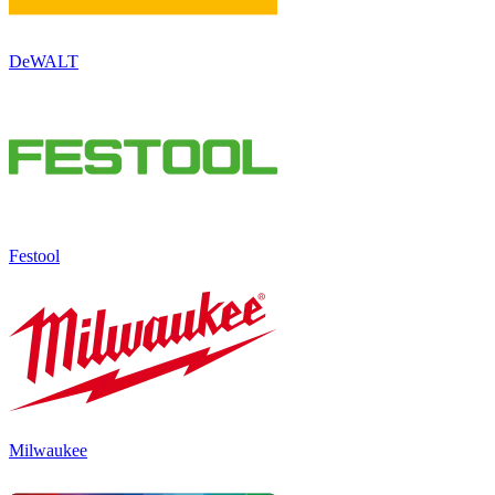
DeWALT
Festool
Milwaukee