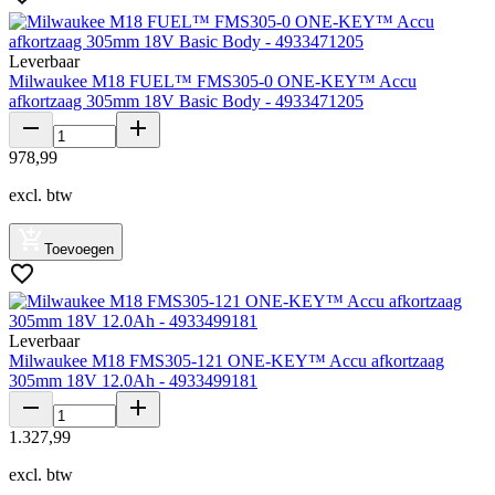
Leverbaar
Milwaukee M18 FUEL™ FMS305-0 ONE-KEY™ Accu
afkortzaag 305mm 18V Basic Body - 4933471205
978
,
99
excl. btw
Toevoegen
Leverbaar
Milwaukee M18 FMS305-121 ONE-KEY™ Accu afkortzaag
305mm 18V 12.0Ah - 4933499181
1
.
327
,
99
excl. btw