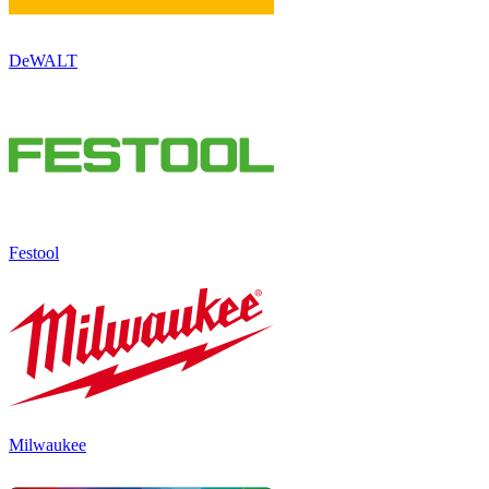
DeWALT
Festool
Milwaukee