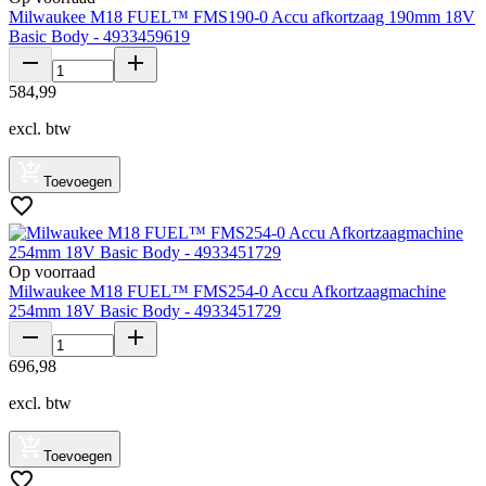
Milwaukee M18 FUEL™ FMS190-0 Accu afkortzaag 190mm 18V
Basic Body - 4933459619
584
,
99
excl. btw
Toevoegen
Op voorraad
Milwaukee M18 FUEL™ FMS254-0 Accu Afkortzaagmachine
254mm 18V Basic Body - 4933451729
696
,
98
excl. btw
Toevoegen