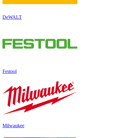
DeWALT
Festool
Milwaukee