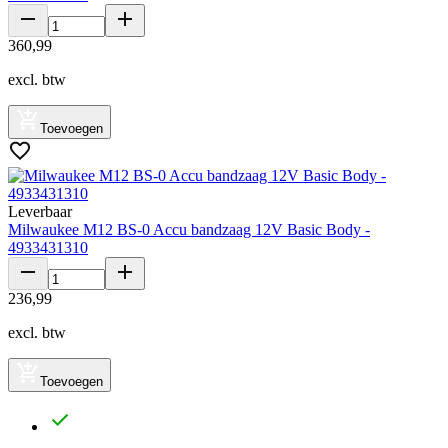
360
,
99
excl. btw
Toevoegen
Leverbaar
Milwaukee M12 BS-0 Accu bandzaag 12V Basic Body -
4933431310
236
,
99
excl. btw
Toevoegen