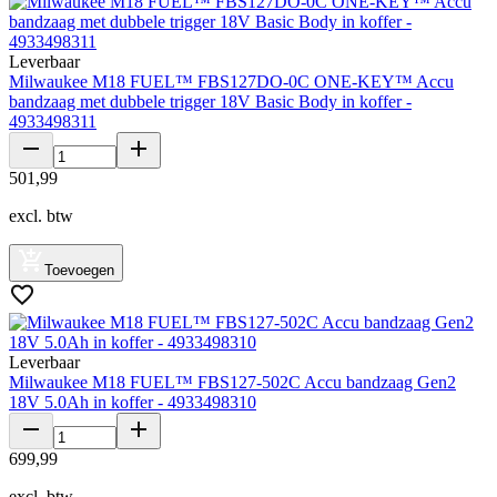
Leverbaar
Milwaukee M18 FUEL™ FBS127DO-0C ONE-KEY™ Accu
bandzaag met dubbele trigger 18V Basic Body in koffer -
4933498311
501
,
99
excl. btw
Toevoegen
Leverbaar
Milwaukee M18 FUEL™ FBS127-502C Accu bandzaag Gen2
18V 5.0Ah in koffer - 4933498310
699
,
99
excl. btw