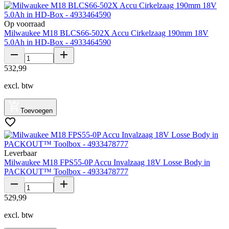
Op voorraad
Milwaukee M18 BLCS66-502X Accu Cirkelzaag 190mm 18V
5.0Ah in HD-Box - 4933464590
532
,
99
excl. btw
Toevoegen
Leverbaar
Milwaukee M18 FPS55-0P Accu Invalzaag 18V Losse Body in
PACKOUT™ Toolbox - 4933478777
529
,
99
excl. btw