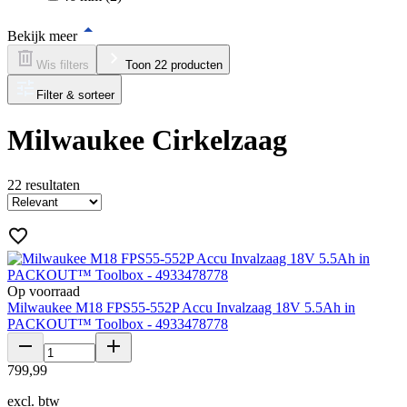
Bekijk meer
Wis filters
Toon 22 producten
Filter & sorteer
Milwaukee Cirkelzaag
22
resultaten
Op voorraad
Milwaukee M18 FPS55-552P Accu Invalzaag 18V 5.5Ah in
PACKOUT™ Toolbox - 4933478778
799
,
99
excl. btw