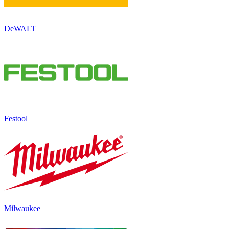
DeWALT
Festool
Milwaukee