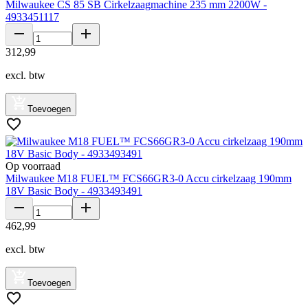
Milwaukee CS 85 SB Cirkelzaagmachine 235 mm 2200W -
4933451117
312
,
99
excl. btw
Toevoegen
Op voorraad
Milwaukee M18 FUEL™ FCS66GR3-0 Accu cirkelzaag 190mm
18V Basic Body - 4933493491
462
,
99
excl. btw
Toevoegen