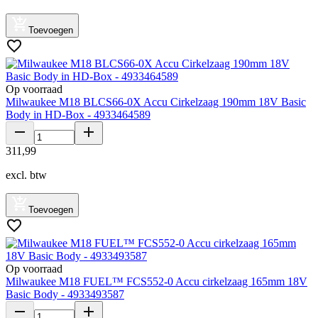
Toevoegen
Op voorraad
Milwaukee M18 BLCS66-0X Accu Cirkelzaag 190mm 18V Basic
Body in HD-Box - 4933464589
311
,
99
excl. btw
Toevoegen
Op voorraad
Milwaukee M18 FUEL™ FCS552-0 Accu cirkelzaag 165mm 18V
Basic Body - 4933493587