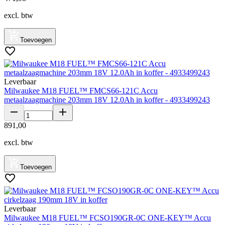
excl. btw
Toevoegen
Leverbaar
Milwaukee M18 FUEL™ FMCS66-121C Accu
metaalzaagmachine 203mm 18V 12.0Ah in koffer - 4933499243
891
,
00
excl. btw
Toevoegen
Leverbaar
Milwaukee M18 FUEL™ FCSO190GR-0C ONE-KEY™ Accu