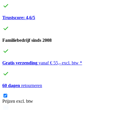
Trustscore: 4,6/5
Familiebedrijf sinds 2008
Gratis verzending
vanaf € 55,- excl. btw *
60 dagen
retourneren
Prijzen excl. btw