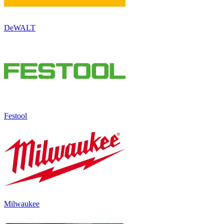
DeWALT
Festool
Milwaukee