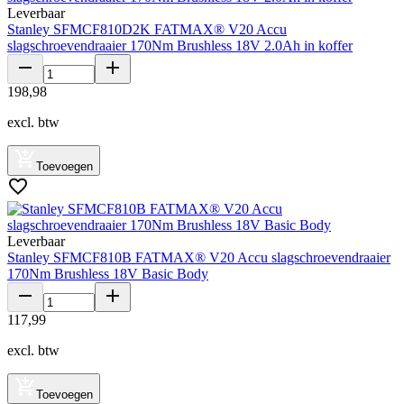
Leverbaar
Stanley SFMCF810D2K FATMAX® V20 Accu
slagschroevendraaier 170Nm Brushless 18V 2.0Ah in koffer
198
,
98
excl. btw
Toevoegen
Leverbaar
Stanley SFMCF810B FATMAX® V20 Accu slagschroevendraaier
170Nm Brushless 18V Basic Body
117
,
99
excl. btw
Toevoegen