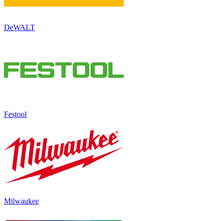
DeWALT
Festool
Milwaukee