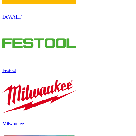
DeWALT
Festool
Milwaukee