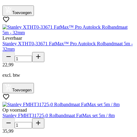
Toevoegen
Leverbaar
Stanley XTHT0-33671 FatMax™ Pro Autolock Rolbandmaat 5m -
32mm
22
,
99
excl. btw
Toevoegen
Op voorraad
Stanley FMHT31725-0 Rolbandmaat FatMax set 5m / 8m
35
,
99