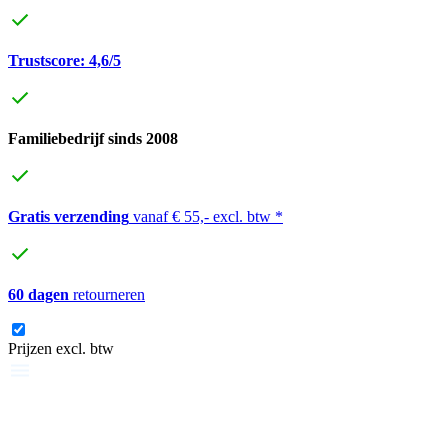
Trustscore: 4,6/5
Familiebedrijf sinds 2008
Gratis verzending
vanaf € 55,- excl. btw *
60 dagen
retourneren
Prijzen excl. btw