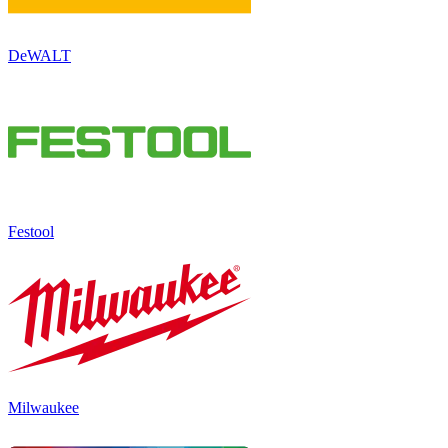
DeWALT
Festool
Milwaukee