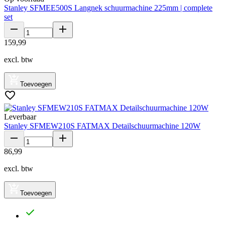
Stanley SFMEE500S Langnek schuurmachine 225mm | complete
set
159
,
99
excl. btw
Toevoegen
Leverbaar
Stanley SFMEW210S FATMAX Detailschuurmachine 120W
86
,
99
excl. btw
Toevoegen