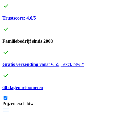
Trustscore: 4,6/5
Familiebedrijf sinds 2008
Gratis verzending
vanaf € 55,- excl. btw *
60 dagen
retourneren
Prijzen excl. btw