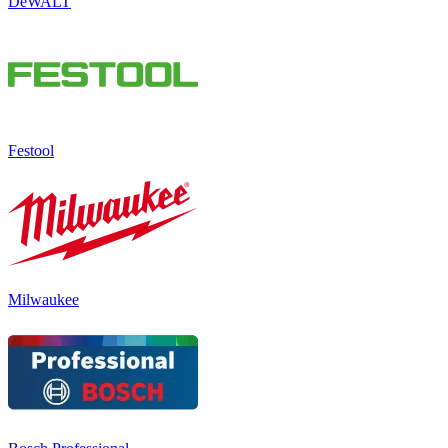
DeWALT
Festool
Milwaukee