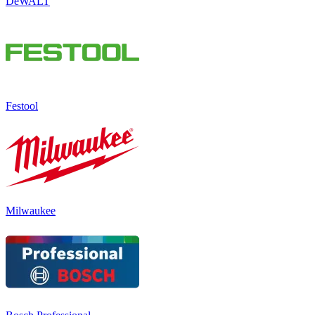
DeWALT
Festool
Milwaukee