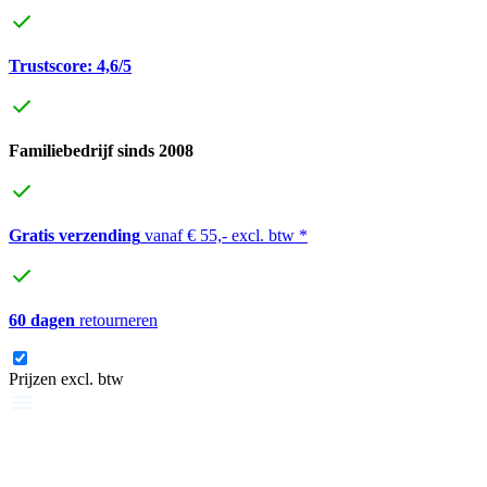
Trustscore: 4,6/5
Familiebedrijf sinds 2008
Gratis verzending
vanaf € 55,- excl. btw *
60 dagen
retourneren
Prijzen excl. btw