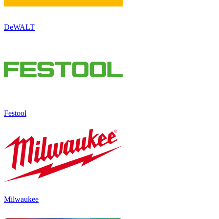
DeWALT
Festool
Milwaukee