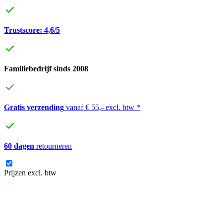
Trustscore: 4,6/5
Familiebedrijf sinds 2008
Gratis verzending
vanaf € 55,- excl. btw *
60 dagen
retourneren
Prijzen excl. btw