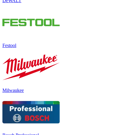
DeWALT
Festool
Milwaukee