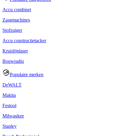
Accu combiset
Zaagmachines
Stofzuiger
Accu constructietacker
Kruislijnlaser
Bouwradio
Populaire merken
DeWALT
Makita
Festool
Milwaukee
Stanley