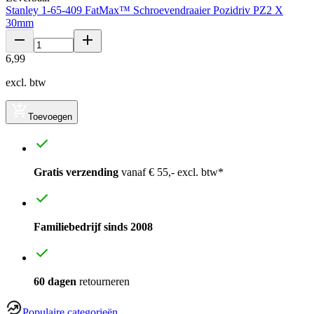
Stanley 1-65-409 FatMax™ Schroevendraaier Pozidriv PZ2 X
30mm
6
,
99
excl. btw
Toevoegen
Gratis verzending
vanaf € 55,- excl. btw*
Familiebedrijf sinds 2008
60 dagen
retourneren
Populaire categorieën