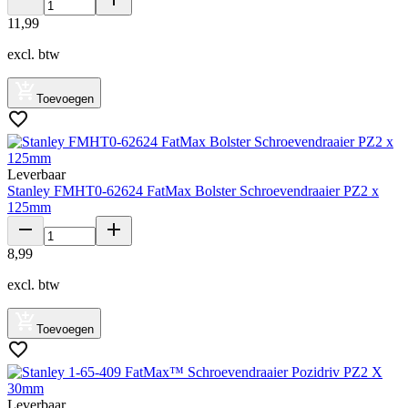
11
,
99
excl. btw
Toevoegen
Leverbaar
Stanley FMHT0-62624 FatMax Bolster Schroevendraaier PZ2 x
125mm
8
,
99
excl. btw
Toevoegen
Leverbaar