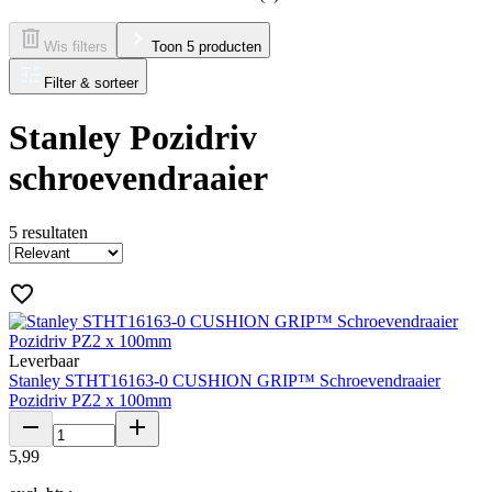
Wis filters
Toon 5 producten
Filter & sorteer
Stanley Pozidriv
schroevendraaier
5
resultaten
Leverbaar
Stanley STHT16163-0 CUSHION GRIP™ Schroevendraaier
Pozidriv PZ2 x 100mm
5
,
99