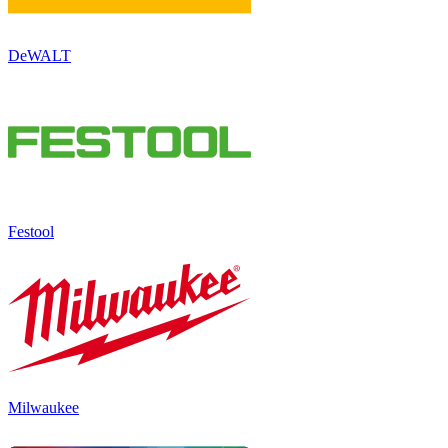
DeWALT
Festool
Milwaukee