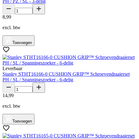
PH / PZ / SL - 3-delig
8
,
99
excl. btw
Toevoegen
Leverbaar
Stanley STHT16166-0 CUSHION GRIP™ Schroevendraaierset
PH / SL / Spanningszoeker - 6-delig
14
,
99
excl. btw
Toevoegen