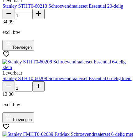
Leverbaar
Stanley STHT0-60213 Schroevendraaierset Essential 20-delig
34
,
99
excl. btw
Toevoegen
Leverbaar
Stanley STHT0-60208 Schroevendraaierset Essential 6-delig klein
13
,
00
excl. btw
Toevoegen