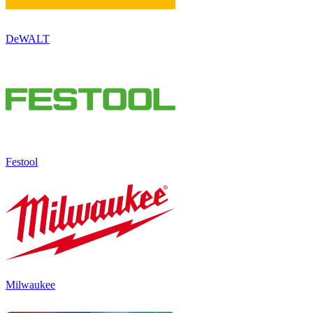
DeWALT
Festool
Milwaukee