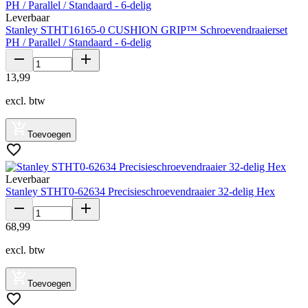
Leverbaar
Stanley STHT16165-0 CUSHION GRIP™ Schroevendraaierset
PH / Parallel / Standaard - 6-delig
13
,
99
excl. btw
Toevoegen
Leverbaar
Stanley STHT0-62634 Precisieschroevendraaier 32-delig Hex
68
,
99
excl. btw
Toevoegen