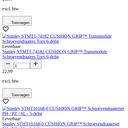
excl. btw
Toevoegen
Leverbaar
Stanley STMT1-74182 CUSHION GRIP™ Transmodule
Schroevendraaiers Torx 6-delig
22
,
99
excl. btw
Toevoegen
Leverbaar
Stanley STHT16168-0 CUSHION GRIP™ Schroevendraaierset