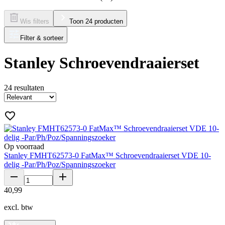
Wis filters
Toon 24 producten
Filter & sorteer
Stanley Schroevendraaierset
24
resultaten
Op voorraad
Stanley FMHT62573-0 FatMax™ Schroevendraaierset VDE 10-
delig -Par/Ph/Poz/Spanningszoeker
40
,
99
excl. btw