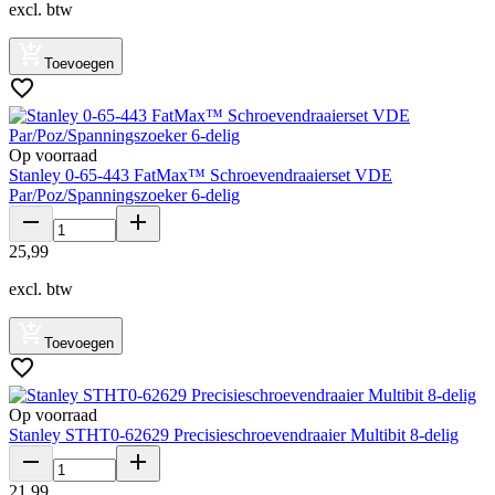
excl. btw
Toevoegen
Op voorraad
Stanley 0-65-443 FatMax™ Schroevendraaierset VDE
Par/Poz/Spanningszoeker 6-delig
25
,
99
excl. btw
Toevoegen
Op voorraad
Stanley STHT0-62629 Precisieschroevendraaier Multibit 8-delig
21
,
99