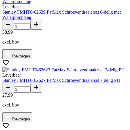
Leverbaar
Stanley FMHT0-62639 FatMax Schroevendraaierset 6-delig met
Waterpomptang
38
,
99
excl. btw
Toevoegen
Leverbaar
Stanley FMHT0-62627 FatMax Schroevendraaierset 7-delig PH
27
,
99
excl. btw
Toevoegen