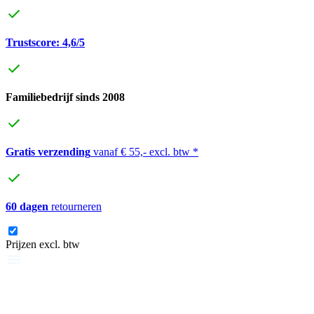
Trustscore: 4,6/5
Familiebedrijf sinds 2008
Gratis verzending
vanaf € 55,- excl. btw *
60 dagen
retourneren
Prijzen excl. btw