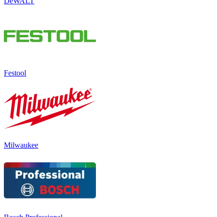
DeWALT
Festool
Milwaukee