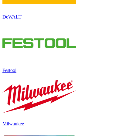
DeWALT
Festool
Milwaukee