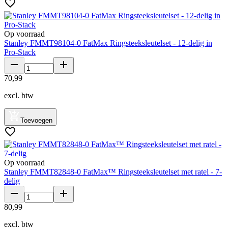
Op voorraad
Stanley FMMT98104-0 FatMax Ringsteeksleutelset - 12-delig in
Pro-Stack
70
,
99
excl. btw
Toevoegen
Op voorraad
Stanley FMMT82848-0 FatMax™ Ringsteeksleutelset met ratel - 7-
delig
80
,
99
excl. btw