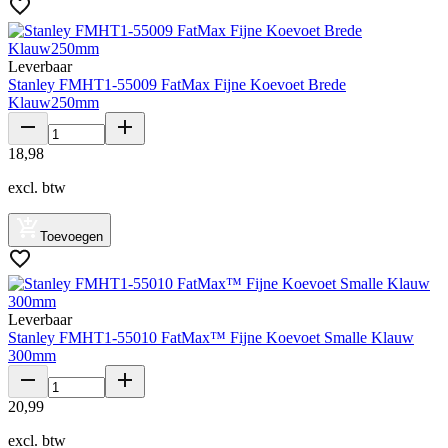
Leverbaar
Stanley FMHT1-55009 FatMax Fijne Koevoet Brede
Klauw250mm
18
,
98
excl. btw
Toevoegen
Leverbaar
Stanley FMHT1-55010 FatMax™ Fijne Koevoet Smalle Klauw
300mm
20
,
99
excl. btw