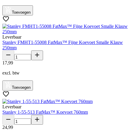
Toevoegen
Leverbaar
Stanley FMHT1-55008 FatMax™ Fijne Koevoet Smalle Klauw
250mm
17
,
99
excl. btw
Toevoegen
Leverbaar
Stanley 1-55-513 FatMax™ Koevoet 760mm
24
,
99