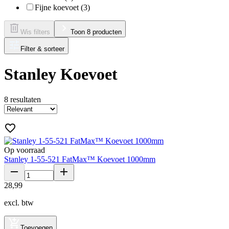
Fijne koevoet (3)
Wis filters
Toon 8 producten
Filter & sorteer
Stanley Koevoet
8
resultaten
Op voorraad
Stanley 1-55-521 FatMax™ Koevoet 1000mm
28
,
99
excl. btw
Toevoegen