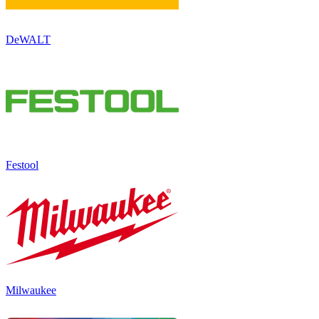
DeWALT
Festool
Milwaukee