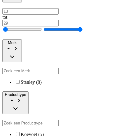
tot
Merk
Stanley (8)
Producttype
Koevoet (5)