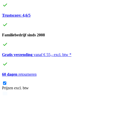
Trustscore: 4,6/5
Familiebedrijf sinds 2008
Gratis verzending
vanaf € 55,- excl. btw *
60 dagen
retourneren
Prijzen excl. btw