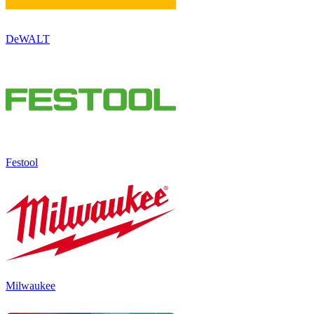
DeWALT
Festool
Milwaukee