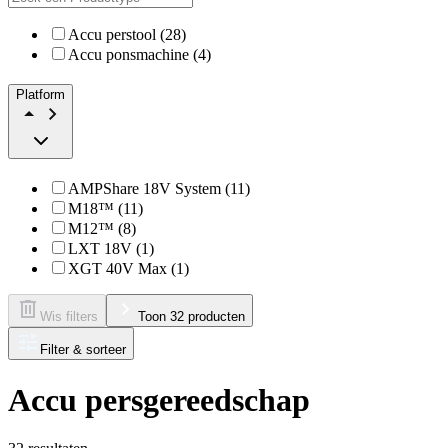
Accu perstool (28)
Accu ponsmachine (4)
Platform
AMPShare 18V System (11)
M18™ (11)
M12™ (8)
LXT 18V (1)
XGT 40V Max (1)
Wis filters
Toon 32 producten
Filter & sorteer
Accu persgereedschap