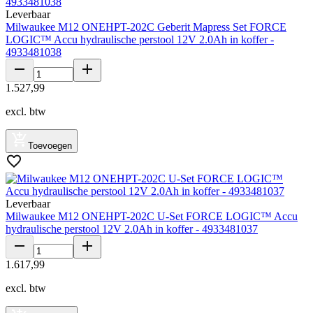
Leverbaar
Milwaukee M12 ONEHPT-202C Geberit Mapress Set FORCE
LOGIC™ Accu hydraulische perstool 12V 2.0Ah in koffer -
4933481038
1
.
527
,
99
excl. btw
Toevoegen
Leverbaar
Milwaukee M12 ONEHPT-202C U-Set FORCE LOGIC™ Accu
hydraulische perstool 12V 2.0Ah in koffer - 4933481037
1
.
617
,
99
excl. btw