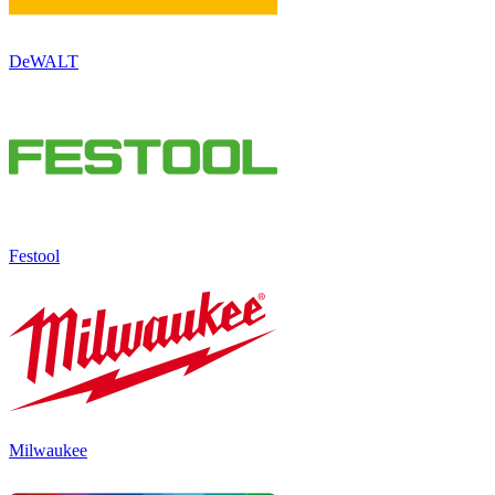
DeWALT
Festool
Milwaukee