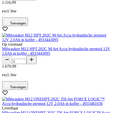
1
.
116
,
99
excl. btw
Toevoegen
Op voorraad
Milwaukee M12 HPT-202C M-Set Accu hydraulische perstool 12V
2.0Ah in koffer - 4933443095
1
.
670
,
99
excl. btw
Toevoegen
Leverbaar
Milwaukee M12 ONEHPT-202C TH-Set FORCE LOGIC™ Accu