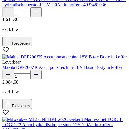
hydraulische perstool 12V 2.0Ah in koffer - 4933481036
1
.
615
,
99
excl. btw
Toevoegen
Leverbaar
Makita DPP200ZK Accu ponsmachine 18V Basic Body in koffer
2
.
084
,
00
excl. btw
Toevoegen