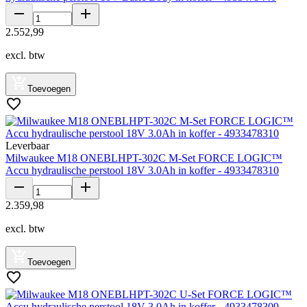
2
.
552
,
99
excl. btw
Toevoegen
Leverbaar
Milwaukee M18 ONEBLHPT-302C M-Set FORCE LOGIC™
Accu hydraulische perstool 18V 3.0Ah in koffer - 4933478310
2
.
359
,
98
excl. btw
Toevoegen