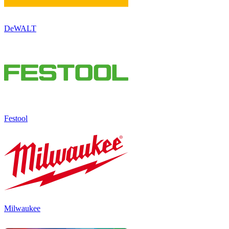
DeWALT
Festool
Milwaukee