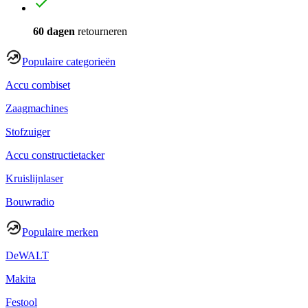
60 dagen
retourneren
Populaire categorieën
Accu combiset
Zaagmachines
Stofzuiger
Accu constructietacker
Kruislijnlaser
Bouwradio
Populaire merken
DeWALT
Makita
Festool