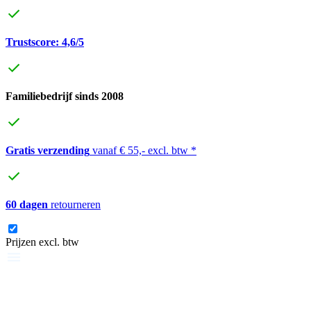
Trustscore: 4,6/5
Familiebedrijf sinds 2008
Gratis verzending
vanaf € 55,- excl. btw *
60 dagen
retourneren
Prijzen excl. btw