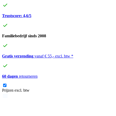
Trustscore: 4,6/5
Familiebedrijf sinds 2008
Gratis verzending
vanaf € 55,- excl. btw *
60 dagen
retourneren
Prijzen excl. btw