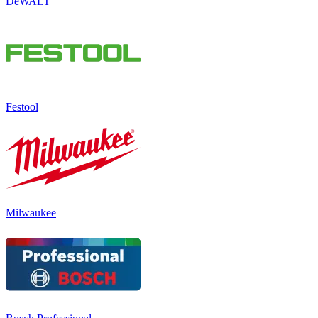
DeWALT
Festool
Milwaukee