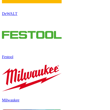
DeWALT
Festool
Milwaukee