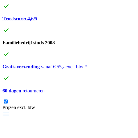
Trustscore: 4,6/5
Familiebedrijf sinds 2008
Gratis verzending
vanaf € 55,- excl. btw *
60 dagen
retourneren
Prijzen excl. btw