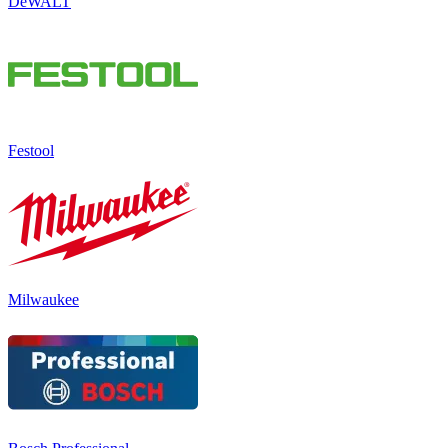
DeWALT
Festool
Milwaukee