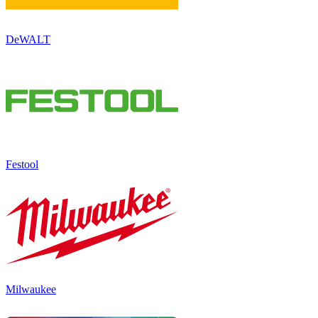
DeWALT
Festool
Milwaukee