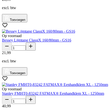
excl. btw
Toevoegen
Op voorraad
Bessey Lijmtang ClassiX 160/80mm - GS16
21
,
99
excl. btw
Toevoegen
Op voorraad
Stanley FMHT0-83242 FATMAX® Eenhandklem XL - 1250mm
40
,
99