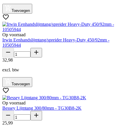
Toevoegen
Op voorraad
Irwin Eenhandslijmtang/spreider Heavy-Duty 450/92mm -
10505944
32
,
98
excl. btw
Toevoegen
Op voorraad
Bessey Lijmtang 300/80mm - TG30B8-2K
25
,
99