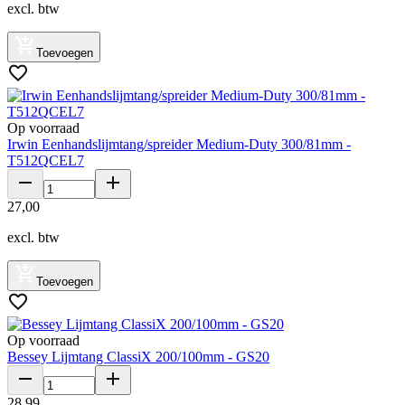
excl. btw
Toevoegen
Op voorraad
Irwin Eenhandslijmtang/spreider Medium-Duty 300/81mm -
T512QCEL7
27
,
00
excl. btw
Toevoegen
Op voorraad
Bessey Lijmtang ClassiX 200/100mm - GS20
28
,
99