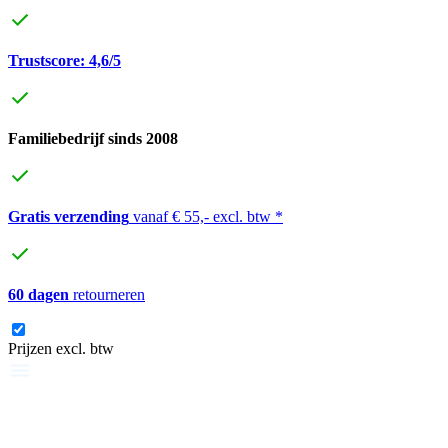
Trustscore: 4,6/5
Familiebedrijf sinds 2008
Gratis verzending
vanaf € 55,- excl. btw *
60 dagen
retourneren
Prijzen excl. btw