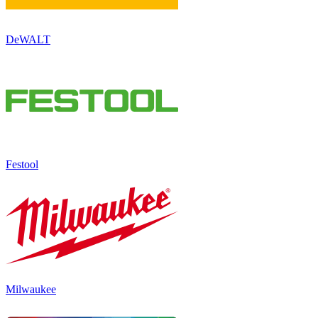
DeWALT
Festool
Milwaukee