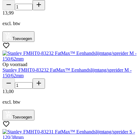
13
,
99
excl. btw
Toevoegen
Op voorraad
Stanley FMHT0-83232 FatMax™ Eenhandslijmtang/spreider M -
150/62mm
13
,
00
excl. btw
Toevoegen