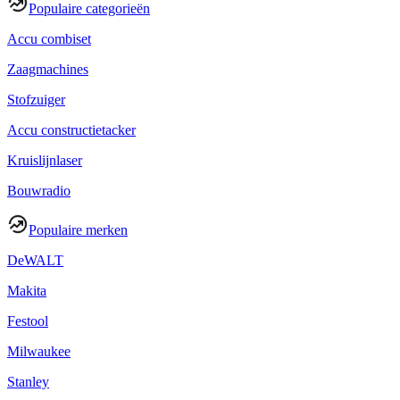
Populaire categorieën
Accu combiset
Zaagmachines
Stofzuiger
Accu constructietacker
Kruislijnlaser
Bouwradio
Populaire merken
DeWALT
Makita
Festool
Milwaukee
Stanley