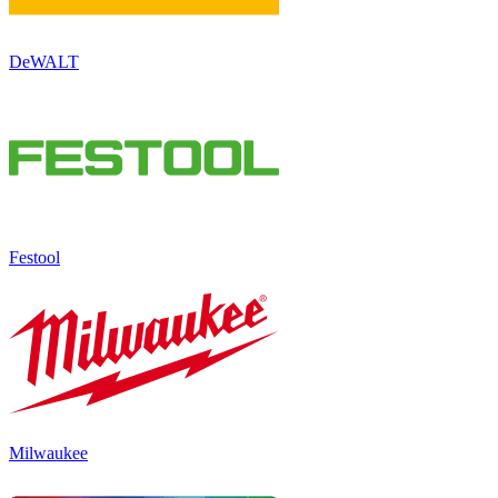
DeWALT
Festool
Milwaukee