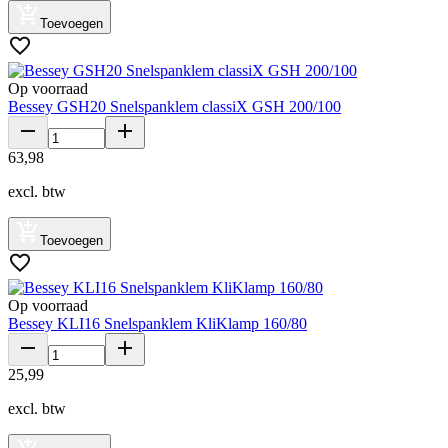
Toevoegen
Op voorraad
Bessey GSH20 Snelspanklem classiX GSH 200/100
63
,
98
excl. btw
Toevoegen
Op voorraad
Bessey KLI16 Snelspanklem KliKlamp 160/80
25
,
99
excl. btw