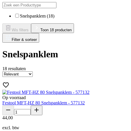
Snelspanklem (18)
Wis filters
Toon 18 producten
Filter & sorteer
Snelspanklem
18
resultaten
Op voorraad
Festool MFT-HZ 80 Snelspanklem - 577132
44
,
00
excl. btw