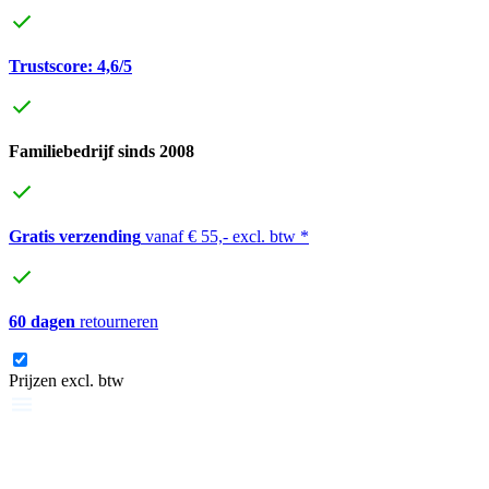
Trustscore: 4,6/5
Familiebedrijf sinds 2008
Gratis verzending
vanaf € 55,- excl. btw *
60 dagen
retourneren
Prijzen excl. btw