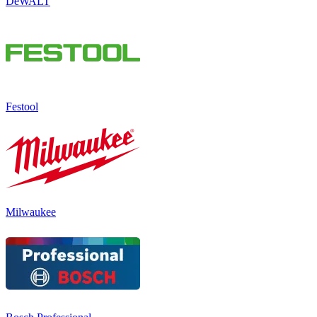
DeWALT
Festool
Milwaukee