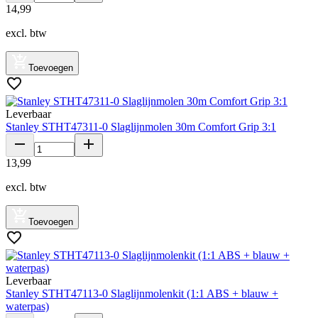
14
,
99
excl. btw
Toevoegen
Leverbaar
Stanley STHT47311-0 Slaglijnmolen 30m Comfort Grip 3:1
13
,
99
excl. btw
Toevoegen
Leverbaar
Stanley STHT47113-0 Slaglijnmolenkit (1:1 ABS + blauw +
waterpas)