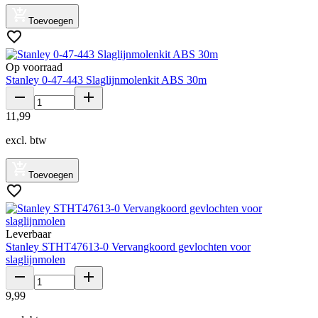
Toevoegen
Op voorraad
Stanley 0-47-443 Slaglijnmolenkit ABS 30m
11
,
99
excl. btw
Toevoegen
Leverbaar
Stanley STHT47613-0 Vervangkoord gevlochten voor
slaglijnmolen
9
,
99