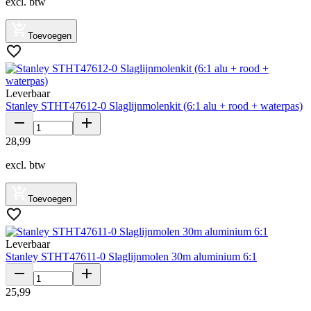
excl. btw
Toevoegen
Leverbaar
Stanley STHT47612-0 Slaglijnmolenkit (6:1 alu + rood + waterpas)
28
,
99
excl. btw
Toevoegen
Leverbaar
Stanley STHT47611-0 Slaglijnmolen 30m aluminium 6:1
25
,
99