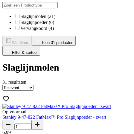
Slaglijnmolen (21)
Slaglijnpoeder (6)
Vervangkoord (4)
Wis filters
Toon 31 producten
Filter & sorteer
Slaglijnmolen
31
resultaten
Op voorraad
Stanley 9-47-822 FatMax™ Pro Slaglijnpoeder - zwart
6
,
99