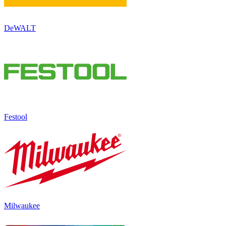
DeWALT
Festool
Milwaukee