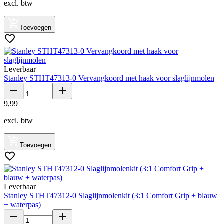
excl. btw
Toevoegen
Leverbaar
Stanley STHT47313-0 Vervangkoord met haak voor slaglijnmolen
9
,
99
excl. btw
Toevoegen
Leverbaar
Stanley STHT47312-0 Slaglijnmolenkit (3:1 Comfort Grip + blauw
+ waterpas)