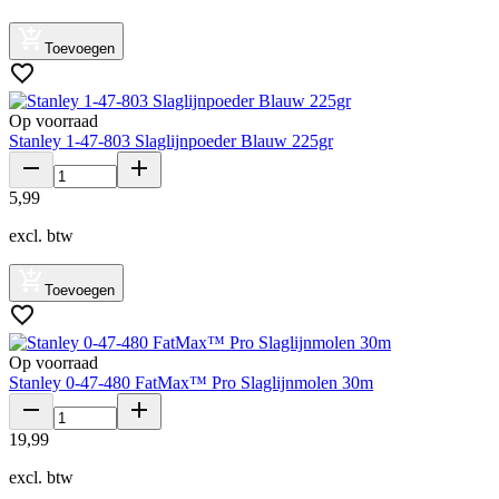
Toevoegen
Op voorraad
Stanley 1-47-803 Slaglijnpoeder Blauw 225gr
5
,
99
excl. btw
Toevoegen
Op voorraad
Stanley 0-47-480 FatMax™ Pro Slaglijnmolen 30m
19
,
99
excl. btw