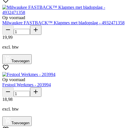
Op voorraad
Milwaukee FASTBACK™ Klapmes met bladopslag - 4932471358
19
,
99
excl. btw
Toevoegen
Op voorraad
Festool Werkmes - 203994
18
,
98
excl. btw
Toevoegen