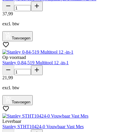
37
,
99
excl. btw
Toevoegen
Op voorraad
Stanley 0-84-519 Multitool 12 -in-1
21
,
99
excl. btw
Toevoegen
Leverbaar
Stanley STHT10424-0 Vouwbaar Vast Mes