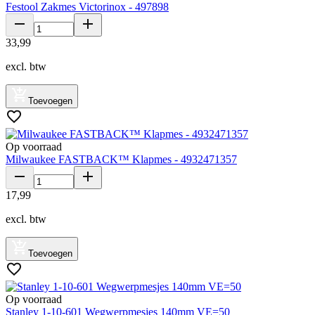
Festool Zakmes Victorinox - 497898
33
,
99
excl. btw
Toevoegen
Op voorraad
Milwaukee FASTBACK™ Klapmes - 4932471357
17
,
99
excl. btw
Toevoegen
Op voorraad
Stanley 1-10-601 Wegwerpmesjes 140mm VE=50