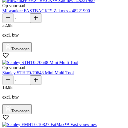
Op voorraad
Milwaukee FASTBACK™ Zakmes - 48221990
32
,
98
excl. btw
Toevoegen
Op voorraad
Stanley STHT0-70648 Mini Multi Tool
18
,
98
excl. btw
Toevoegen