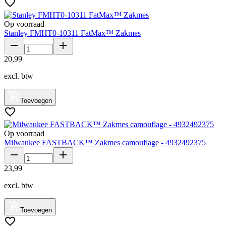
Op voorraad
Stanley FMHT0-10311 FatMax™ Zakmes
20
,
99
excl. btw
Toevoegen
Op voorraad
Milwaukee FASTBACK™ Zakmes camouflage - 4932492375
23
,
99
excl. btw
Toevoegen