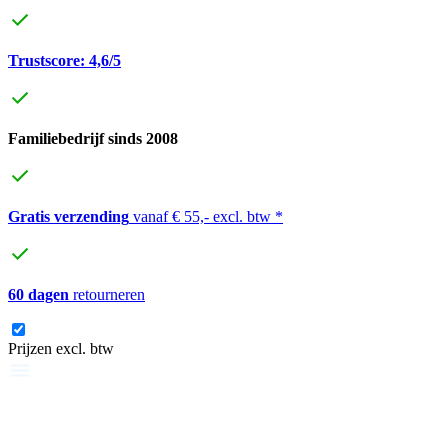
Trustscore: 4,6/5
Familiebedrijf sinds 2008
Gratis verzending
vanaf € 55,- excl. btw *
60 dagen
retourneren
Prijzen excl. btw