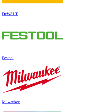
DeWALT
Festool
Milwaukee