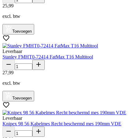
25
,
99
excl. btw
Toevoegen
Leverbaar
Stanley FMHT0-72414 FatMax T16 Multitool
27
,
99
excl. btw
Toevoegen
Leverbaar
Knipex 98 56 Kabelmes Recht beschermd mes 190mm VDE