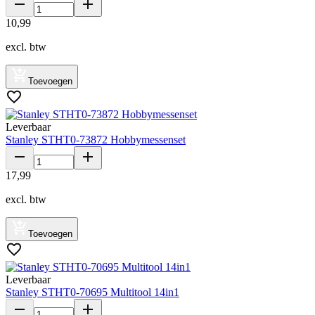
10
,
99
excl. btw
Toevoegen
Leverbaar
Stanley STHT0-73872 Hobbymessenset
17
,
99
excl. btw
Toevoegen
Leverbaar
Stanley STHT0-70695 Multitool 14in1