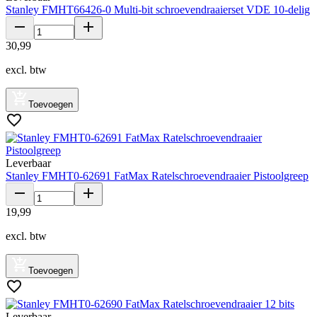
Stanley FMHT66426-0 Multi-bit schroevendraaierset VDE 10-delig
30
,
99
excl. btw
Toevoegen
Leverbaar
Stanley FMHT0-62691 FatMax Ratelschroevendraaier Pistoolgreep
19
,
99
excl. btw
Toevoegen
Leverbaar