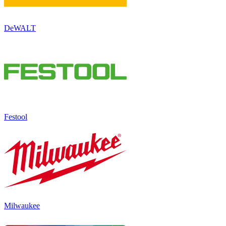
DeWALT
Festool
Milwaukee