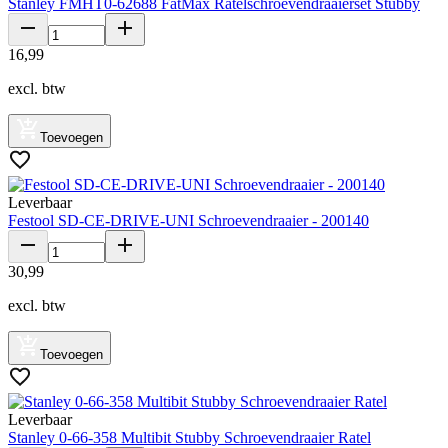
Stanley FMHT0-62688 FatMax Ratelschroevendraaierset Stubby
16
,
99
excl. btw
Toevoegen
Leverbaar
Festool SD-CE-DRIVE-UNI Schroevendraaier - 200140
30
,
99
excl. btw
Toevoegen
Leverbaar
Stanley 0-66-358 Multibit Stubby Schroevendraaier Ratel