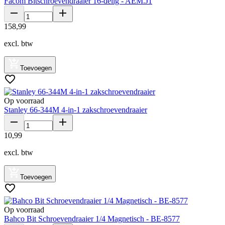
Facom Bitschroevendraaier 16-delig - AEM.J1
158
,
99
excl. btw
Toevoegen
Op voorraad
Stanley 66-344M 4-in-1 zakschroevendraaier
10
,
99
excl. btw
Toevoegen
Op voorraad
Bahco Bit Schroevendraaier 1/4 Magnetisch - BE-8577