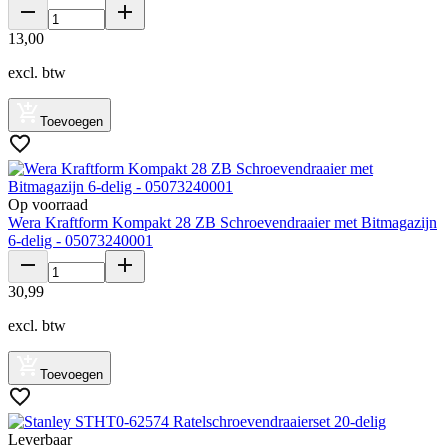
13
,
00
excl. btw
Toevoegen
Op voorraad
Wera Kraftform Kompakt 28 ZB Schroevendraaier met Bitmagazijn
6-delig - 05073240001
30
,
99
excl. btw
Toevoegen
Leverbaar