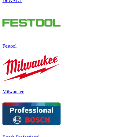
DeWALT
Festool
Milwaukee