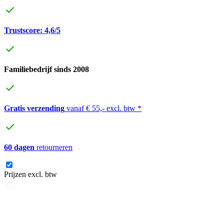
Trustscore: 4,6/5
Familiebedrijf sinds 2008
Gratis verzending
vanaf € 55,- excl. btw *
60 dagen
retourneren
Prijzen excl. btw