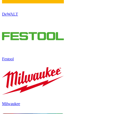
DeWALT
Festool
Milwaukee