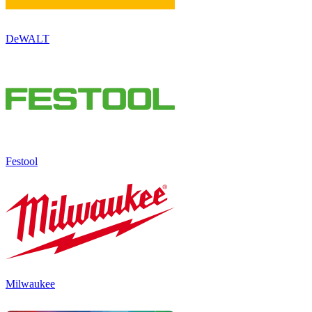
DeWALT
Festool
Milwaukee