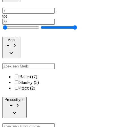
tot
Merk
Bahco (7)
Stanley (5)
4tecx (2)
Producttype