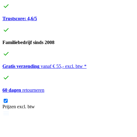
Trustscore: 4,6/5
Familiebedrijf sinds 2008
Gratis verzending
vanaf € 55,- excl. btw *
60 dagen
retourneren
Prijzen excl. btw