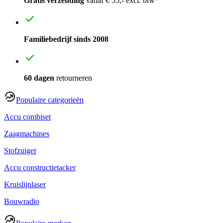
Gratis verzending
vanaf € 55,- excl. btw*
Familiebedrijf sinds 2008
60 dagen
retourneren
Populaire categorieën
Accu combiset
Zaagmachines
Stofzuiger
Accu constructietacker
Kruislijnlaser
Bouwradio