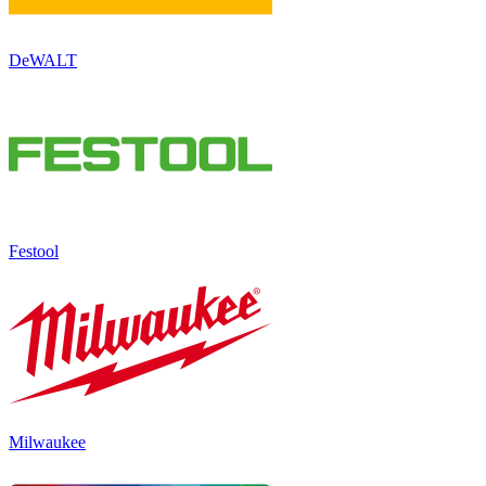
DeWALT
Festool
Milwaukee