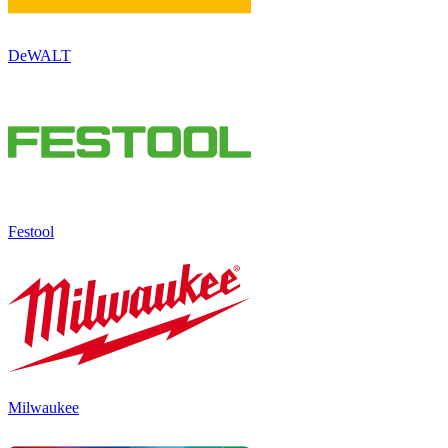
DeWALT
Festool
Milwaukee